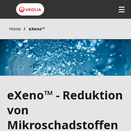
Home
eXeno™
eXeno™ - Reduktion
von
Mikroschadstoffen