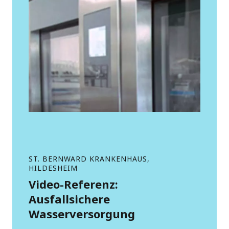
ST. BERNWARD KRANKENHAUS,
HILDESHEIM
Video-Referenz:
Ausfallsichere
Wasserversorgung