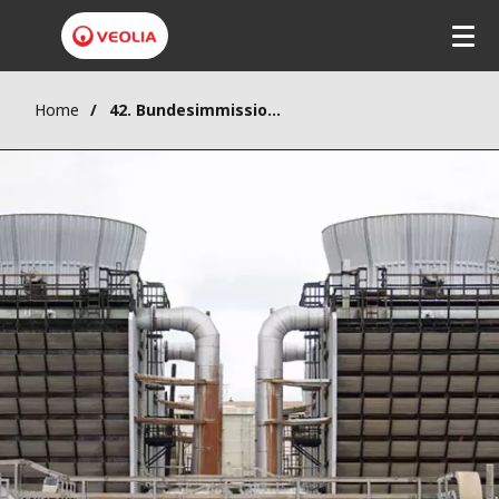
Direkt
zum
Inhalt
Home
42. Bundesimmissionsschutzverordnung