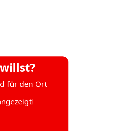
willst?
nd für den Ort
angezeigt!