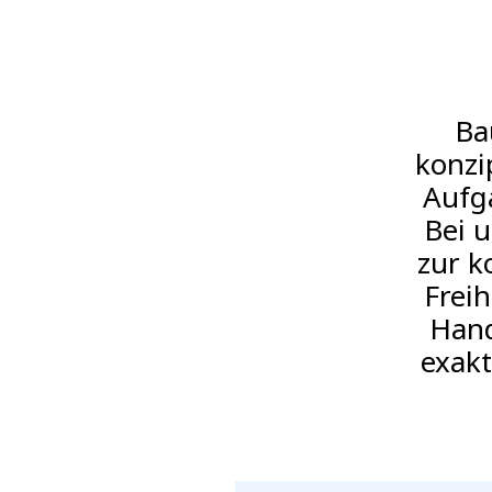
Ba
konzi
Aufg
Bei u
zur k
Frei
Hand
exakt