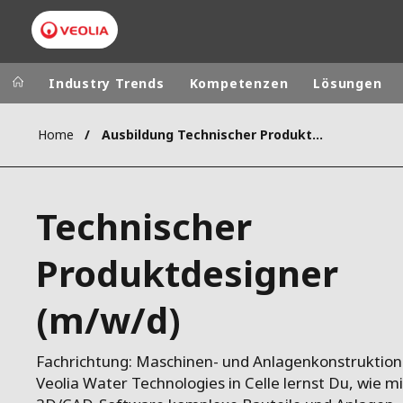
Industry Trends
Kompetenzen
Lösungen
Home
Ausbildung Technischer Produktdesigner
Worldwide
Regional s
AUSTRALIA
VEOLIA WATER TECHNOLOGIES
Technischer
BELGIUM
CANADA
Produktdesigner
CHINA
(m/w/d)
DENMARK
DEUTSCHLA
ESPAÑA
Fachrichtung: Maschinen- und Anlagenkonstruktion.
FINLAND
Veolia Water Technologies in Celle lernst Du, wie mi