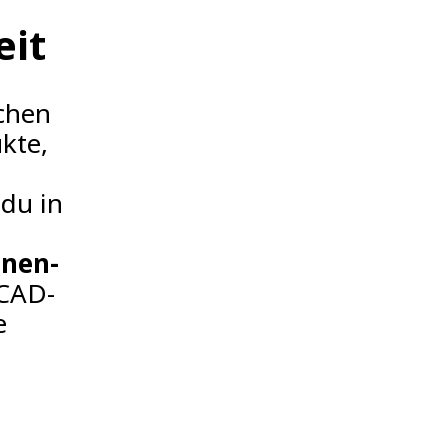
eit
chen
kte,
du in
inen-
CAD-
e