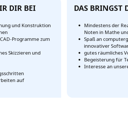
R DIR BEI
DAS BRINGST 
nung und Konstruktion
Mindestens der Rea
inen
Noten in Mathe und
D/CAD-Programme zum
Spaß an computerg
innovativer Softwa
hes Skizzieren und
gutes räumliches 
Begeisterung für T
Interesse an unser
gsschritten
rbeiten auf