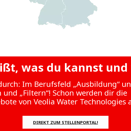
ßt, was du kannst und 
 durch: Im Berufsfeld „Ausbildung“ u
 und „Filtern“! Schon werden dir die
ote von Veolia Water Technologies 
DIREKT ZUM STELLENPORTAL!