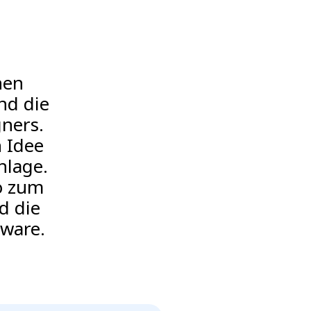
nen
nd die
ners.
n Idee
nlage.
o zum
d die
tware.