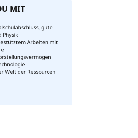
DU MIT
lschulabschluss, gute
 Physik
estütztem Arbeiten mit
re
Vorstellungsvermögen
echnologie
er Welt der Ressourcen