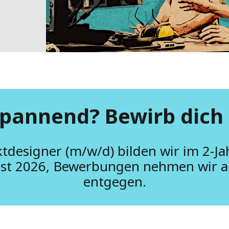
MPP SYSTEMS
OTV
PMT
CA
SIDEM
WESTGARTH
WHITTIER
ICA
spannend? Bewirb dich 
ASIA
tdesigner (m/w/d) bilden wir im 2-J
GDOM
 ist 2026, Bewerbungen nehmen wir
entgegen.