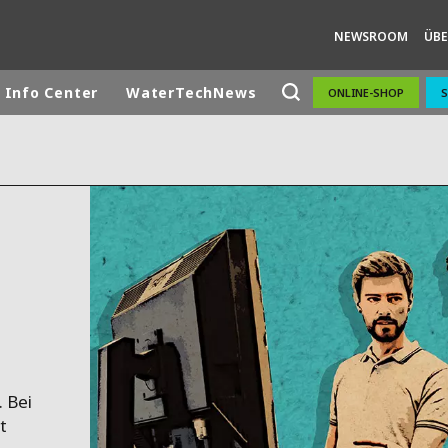
NEWSROOM
ÜBE
Info Center
WaterTechNews
ONLINE-SHOP
S
ites
Specialty Brands
ANOXKALDNES
AQUAFLOW
BIOTHANE
ELGA
EVALED
ND
ENTROPÎE
HPD
 Bei
HYDROTECH
t