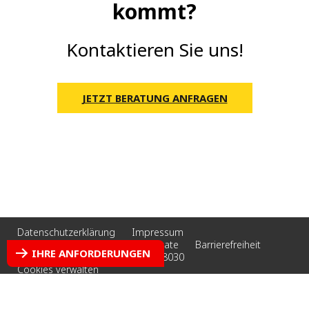
kommt?
Kontaktieren Sie uns!
JETZT BERATUNG ANFRAGEN
Datenschutzerklärung
Impressum
AGB | Bescheinigungen | Zertifikate
Barrierefreiheit
IHRE ANFORDERUNGEN
Cookie-Richtlinie
Tel. +4951418030
Cookies verwalten
© 2026 Veolia